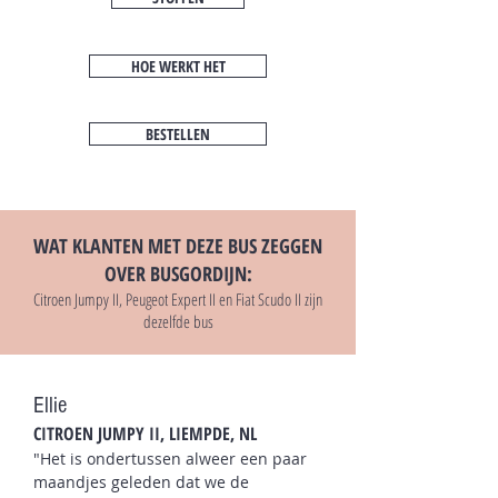
HOE WERKT HET
BESTELLEN
WAT KLANTEN MET DEZE BUS ZEGGEN
OVER BUSGORDIJN:
Citroen Jumpy II, Peugeot Expert II en Fiat Scudo II zijn
dezelfde bus
Ellie
CITROEN JUMPY II
, LIEMPDE
, NL
"Het is ondertussen alweer een paar
maandjes geleden dat we de