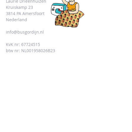
Laurie Drieenhuizen
Kruiskamp 23
3814 PA Amersfoort
Nederland
info@busgordijn.nl
KvK nr:
67724515
btw nr: NL001958026B23
CONTACTFORMULIER