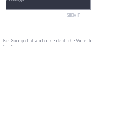
SUBMIT
BusGordijn hat auch eine deutsche Website:
BusGardine
BUSGORDIJN MAAKT GORDIJNEN VOOR:
MERCEDES
Mercedes Dudo met hoge ramen
Mercedes Dudo met lage ramen
Mercedes Vario / Ecovan
Mercedes Bremer / T1
Mercedes Sprinter 1 (1995 - 2006)
Mercedes Sprinter 2 (2006 - 2018)
VOLKSWAGEN
Volkswagen T1