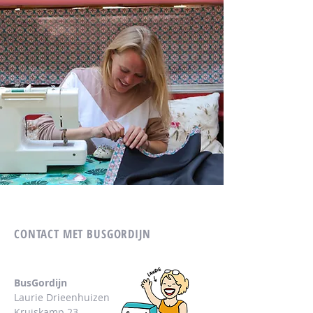
CONTACT MET BUSGORDIJN
BusGordijn
Laurie Drieenhuizen
Kruiskamp 23