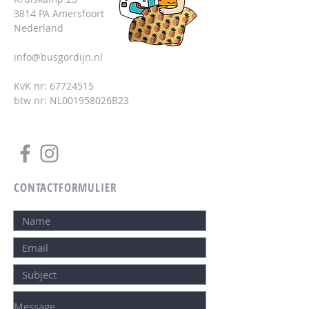
3814 PA Amersfoort
Nederland
info@busgordijn.nl
KvK nr:
67724515
btw nr: NL001958026B23
CONTACTFORMULIER