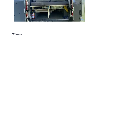
Timo
RENAULT MASTER III
, ENKHUIZEN
, NL
"Al een aantal keer gordijntjes
besteld bij BusGordijn. Altijd netjes
en perfecte pasvorm. De
communicatie met Laurie is snel en
correct. Voor mij geen ander, ga zo
door!!"
LEES ALLE RECENSIES OVER BUSGORDIJN