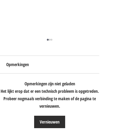
Opmerkingen
Opmerkingen zijn niet geladen
De reisavonturen van Anne &
Bern & Leonie reize
Het lijkt erop dat er een technisch probleem is opgetreden.
Netty
door Zuidelijk Afrik
Probeer nogmaals verbinding te maken of de pagina te
vernieuwen.
Vernieuwen